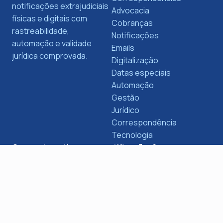
notificações extrajudiciais
Advocacia
físicas e digitais com
Cobranças
rastreabilidade,
Notificações
automação e validade
Emails
jurídica comprovada.
Digitalização
Datas especiais
Automação
Gestão
Jurídico
Correspondência
Tecnologia
Quer automatizar suas notificações?
Descubra como a Escrybe pode transformar o envio
de notificações e cobranças no seu negócio.
Saiba mais