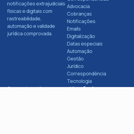
notificações extrajudiciais
Advocacia
físicas e digitais com
Cobranças
rastreabilidade,
Notificações
automação e validade
Emails
jurídica comprovada.
Digitalização
Datas especiais
Automação
Gestão
Jurídico
Correspondência
Tecnologia
Quer automatizar suas notificações?
Descubra como a Escrybe pode transformar o envio
de notificações e cobranças no seu negócio.
Saiba mais