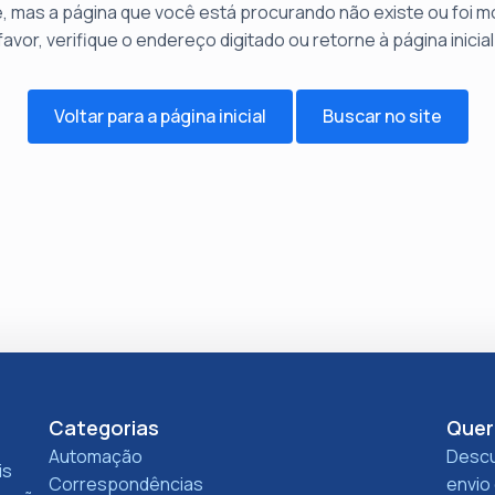
, mas a página que você está procurando não existe ou foi mo
favor, verifique o endereço digitado ou retorne à página inicial
Voltar para a página inicial
Buscar no site
Categorias
Quer
Automação
Descu
is
Correspondências
envio