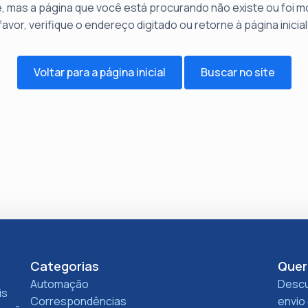
, mas a página que você está procurando não existe ou foi mo
favor, verifique o endereço digitado ou retorne à página inicial
Voltar para a página inicial
Buscar no site
Categorias
Quer
Automação
Descu
is
Correspondências
envio