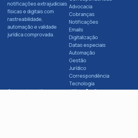
notificações extrajudiciais
Advocacia
físicas e digitais com
Cobranças
rastreabilidade,
Notificações
automação e validade
Emails
jurídica comprovada.
Digitalização
Datas especiais
Automação
Gestão
Jurídico
Correspondência
Tecnologia
Quer automatizar suas notificações?
Descubra como a Escrybe pode transformar o envio
de notificações e cobranças no seu negócio.
Saiba mais